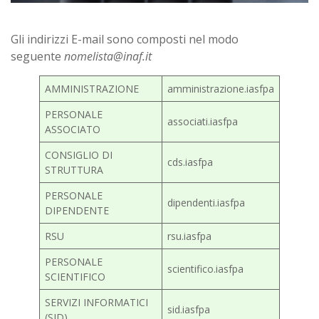
Gli indirizzi E-mail sono composti nel modo
seguente
nomelista@inaf.it
AMMINISTRAZIONE
amministrazione.iasfpa
PERSONALE
associati.iasfpa
ASSOCIATO
CONSIGLIO DI
cds.iasfpa
STRUTTURA
PERSONALE
dipendenti.iasfpa
DIPENDENTE
RSU
rsu.iasfpa
PERSONALE
scientifico.iasfpa
SCIENTIFICO
SERVIZI INFORMATICI
sid.iasfpa
(SID)