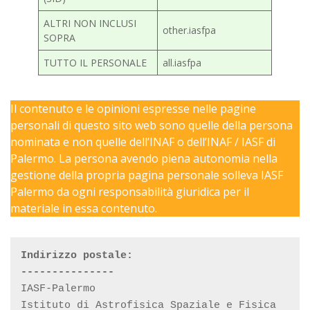
ALTRI NON INCLUSI
other.iasfpa
SOPRA
TUTTO IL PERSONALE
all.iasfpa
Il contenuto e le opinioni espresse nelle pagine
personali di questo sito web sono quelle della persona
nominata e non quelle dell’INAF o dell’INAF / IASF di
Palermo. La persona avendo piena autonomia nella
gestione della propria pagina personale solleva IASF
Palermo da ogni responsabilità giuridica per il
materiale in essa contenuto.
Indirizzo postale:

---------------
IASF-Palermo 

Istituto di Astrofisica Spaziale e Fisica 