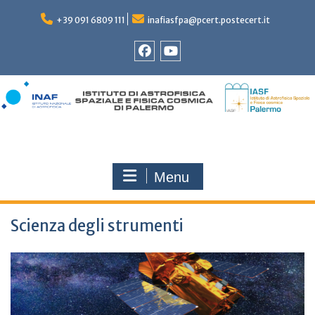
Skip
to
+39 091 6809 111
inafiasfpa@pcert.postecert.it
content
Facebook
YouTube
Menu
Scienza degli strumenti