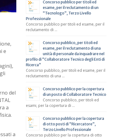
Concorso pubblico per titoli ed
esame, per il reclutamento di un
“Tecnologo”, Terzo Livello
Professionale
Concorso pubblico per titoli ed esame, per il
reclutamento di …
Concorso pubblico, per titoli ed
tione,
esame, per il reclutamento di una
i e
unità di personale da inquadrare nel
profilo di “Collaboratore Tecnico degli Enti di
Ricerca”
gini),
Concorso pubblico, per titoli ed esame, per il
gli
reclutamento di una …
Concorso pubblico per la copertura
rno del
di un posto di Collaboratore Tecnico
ENTAL
Concorso pubblico, per titoli ed
esami, per la copertura di …
ra a
isica.
Concorso pubblico per la copertura
di otto posti di “Ricercatore”,
Terzo Livello Professionale
ssati a
Concorso pubblico per la copertura di otto