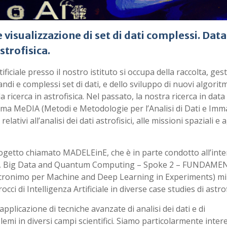
 visualizzazione di set di dati complessi. Data
strofisica.
ficiale presso il nostro istituto si occupa della raccolta, ges
andi e complessi set di dati, e dello sviluppo di nuovi algoritm
a ricerca in astrofisica. Nel passato, la nostra ricerca in data
mma MeDIA (Metodi e Metodologie per l’Analisi di Dati e Imma
lativi all’analisi dei dati astrofisici, alle missioni spaziali e a
etto chiamato MADELEinE, che è in parte condotto all’inte
HPC, Big Data and Quantum Computing – Spoke 2 – FUNDAM
nimo per Machine and Deep Learning in Experiments) mi
occi di Intelligenza Artificiale in diverse case studies di astrof
pplicazione di tecniche avanzate di analisi dei dati e di
i in diversi campi scientifici. Siamo particolarmente intere