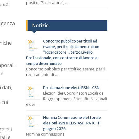
posti di “Ricercatore”, …
a ad
ligenza
Notizie
Concorso pubblico per titoli ed
niche
esame, per il reclutamento di un
”Ricercatore”, terzo Livello
Professionale, con contratto di lavoro a
tempo determinato
porali.
Concorso pubblico per titoli ed esame, per il
la
reclutamento di …
 dati,
Proclamazione eletti RSN e CSN
Elezioni dei Coordinatori Locali dei
Raggruppamenti Scientifici Nazionali
 cui
e dei …
Nomina Commissione elettorale
elezioni RSN e CDS IASF-PA 10-11
gere i
giugno 2026
Nomina commissione
re la