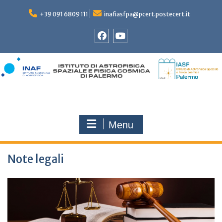
Skip
to
+39 091 6809 111
inafiasfpa@pcert.postecert.it
content
Facebook
YouTube
Menu
Note legali