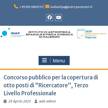
Skip
to
+39 091 6809 111
inafiasfpa@pcert.postecert.it
content
Facebook
YouTube
Menu
Concorso pubblico per la copertura di
otto posti di “Ricercatore”, Terzo
Livello Professionale
28 Aprile 2025
web admin