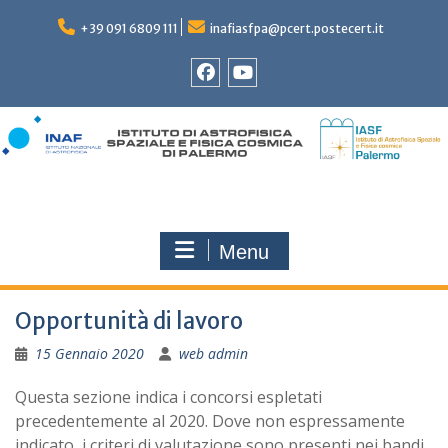
Skip
to
+39 091 6809 111
inafiasfpa@pcert.postecert.it
content
Facebook
YouTube
Menu
Opportunità di lavoro
15 Gennaio 2020
web admin
Questa sezione indica i concorsi espletati
precedentemente al 2020. Dove non espressamente
indicato, i criteri di valutazione sono presenti nei bandi.