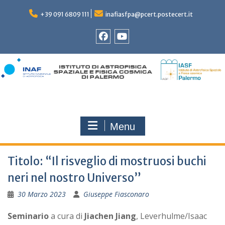
Skip
to
+39 091 6809 111
inafiasfpa@pcert.postecert.it
content
Facebook
YouTube
Menu
Titolo: “Il risveglio di mostruosi buchi
neri nel nostro Universo”
30 Marzo 2023
Giuseppe Fiasconaro
Seminario
a cura di
Jiachen Jiang
, Leverhulme/Isaac