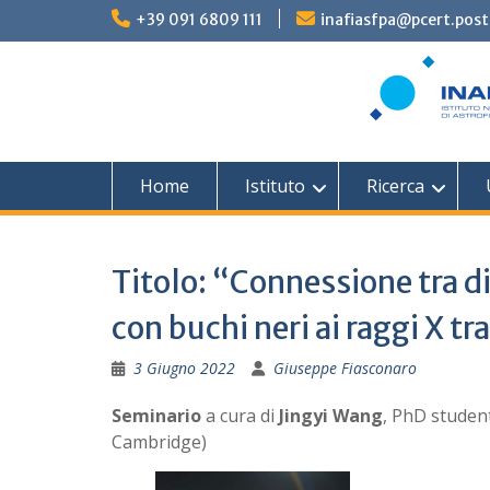
Skip
+39 091 6809 111
inafiasfpa@pcert.post
to
content
Home
Istituto
Ricerca
Titolo: “Connessione tra di
con buchi neri ai raggi X t
3 Giugno 2022
Giuseppe Fiasconaro
Seminario
a cura di
Jingyi Wang
, PhD student
Cambridge)