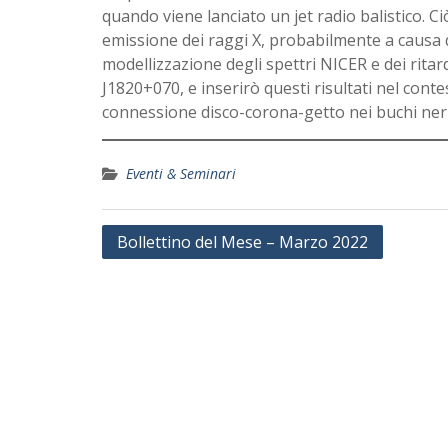
quando viene lanciato un jet radio balistico. 
emissione dei raggi X, probabilmente a causa d
modellizzazione degli spettri NICER e dei ritar
J1820+070, e inserirò questi risultati nel con
connessione disco-corona-getto nei buchi neri 
Eventi & Seminari
Navigazione
Bollettino del Mese – Marzo 2022
articoli