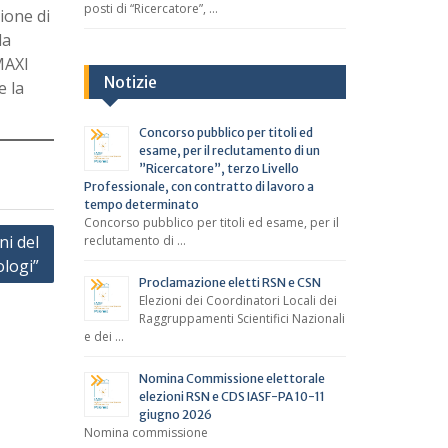
posti di “Ricercatore”, …
ione di
la
MAXI
Notizie
e la
Concorso pubblico per titoli ed
esame, per il reclutamento di un
”Ricercatore”, terzo Livello
Professionale, con contratto di lavoro a
tempo determinato
Concorso pubblico per titoli ed esame, per il
ni del
reclutamento di …
logi”
Proclamazione eletti RSN e CSN
Elezioni dei Coordinatori Locali dei
Raggruppamenti Scientifici Nazionali
e dei …
Nomina Commissione elettorale
elezioni RSN e CDS IASF-PA 10-11
giugno 2026
Nomina commissione