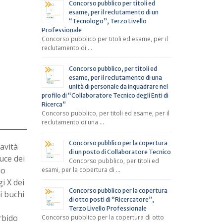
Concorso pubblico per titoli ed
esame, per il reclutamento di un
“Tecnologo”, Terzo Livello
Professionale
Concorso pubblico per titoli ed esame, per il
reclutamento di …
Concorso pubblico, per titoli ed
esame, per il reclutamento di una
unità di personale da inquadrare nel
profilo di “Collaboratore Tecnico degli Enti di
Ricerca”
Concorso pubblico, per titoli ed esame, per il
reclutamento di una …
Concorso pubblico per la copertura
ravità
di un posto di Collaboratore Tecnico
uce dei
Concorso pubblico, per titoli ed
io
esami, per la copertura di …
i X dei
Concorso pubblico per la copertura
i buchi
di otto posti di “Ricercatore”,
Terzo Livello Professionale
rbido
Concorso pubblico per la copertura di otto