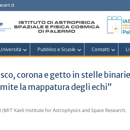
ecert.it
Università
Pubblico e Scuole
Contatti
Li
sco, corona e getto in stelle binari
ramite la mappatura degli echi”
 (MIT Kavli Institute for Astrophysics and Space Research,