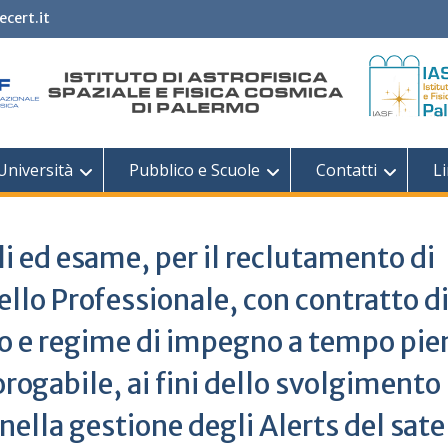
ecert.it
Università
Pubblico e Scuole
Contatti
Li
i ed esame, per il reclutamento di
ello Professionale, con contratto d
 e regime di impegno a tempo pie
orogabile, ai fini dello svolgimento
nella gestione degli Alerts del sate