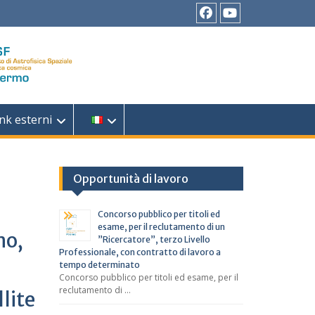
Facebook
YouTube
nk esterni
Opportunità di lavoro
i
Concorso pubblico per titoli ed
esame, per il reclutamento di un
no,
”Ricercatore”, terzo Livello
Professionale, con contratto di lavoro a
tempo determinato
Concorso pubblico per titoli ed esame, per il
reclutamento di …
llite