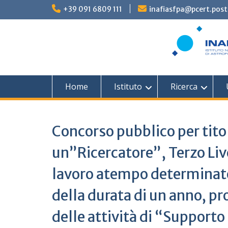
Skip
+39 091 6809 111
inafiasfpa@pcert.post
to
content
Home
Istituto
Ricerca
Concorso pubblico per titol
un”Ricercatore”, Terzo Liv
lavoro atempo determinato
della durata di un anno, pr
delle attività di “Supporto 