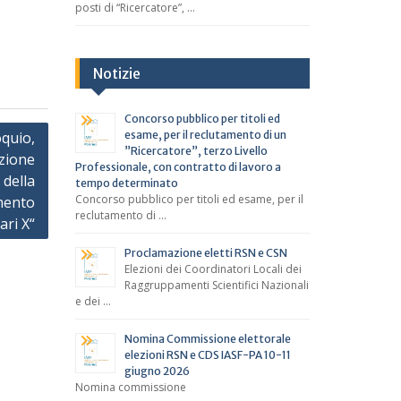
posti di “Ricercatore”, …
Notizie
Concorso pubblico per titoli ed
oquio,
esame, per il reclutamento di un
”Ricercatore”, terzo Livello
azione
Professionale, con contratto di lavoro a
 della
tempo determinato
Concorso pubblico per titoli ed esame, per il
imento
reclutamento di …
ari X“
Proclamazione eletti RSN e CSN
Elezioni dei Coordinatori Locali dei
Raggruppamenti Scientifici Nazionali
e dei …
Nomina Commissione elettorale
elezioni RSN e CDS IASF-PA 10-11
giugno 2026
Nomina commissione