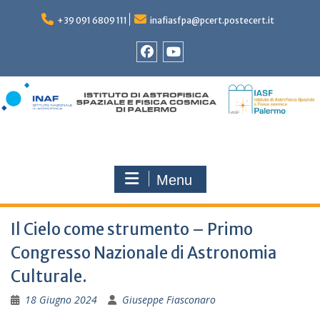
Skip
to
+39 091 6809 111
inafiasfpa@pcert.postecert.it
content
Facebook
YouTube
Menu
Il Cielo come strumento – Primo
Congresso Nazionale di Astronomia
Culturale.
18 Giugno 2024
Giuseppe Fiasconaro