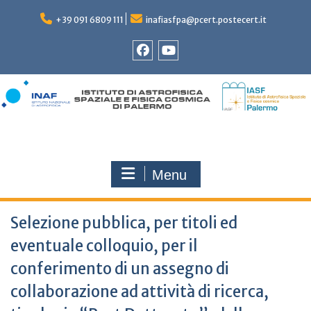
Skip
to
+39 091 6809 111
inafiasfpa@pcert.postecert.it
content
Facebook
YouTube
Menu
Selezione pubblica, per titoli ed
eventuale colloquio, per il
conferimento di un assegno di
collaborazione ad attività di ricerca,